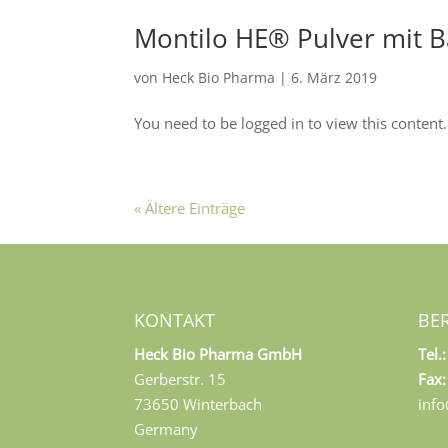
Montilo HE® Pulver mit B
von
Heck Bio Pharma
|
6. März 2019
You need to be logged in to view this content. 
« Ältere Einträge
KONTAKT
BE
Heck Bio Pharma GmbH
Tel.:
Gerberstr. 15
Fax:
73650 Winterbach
inf
Germany