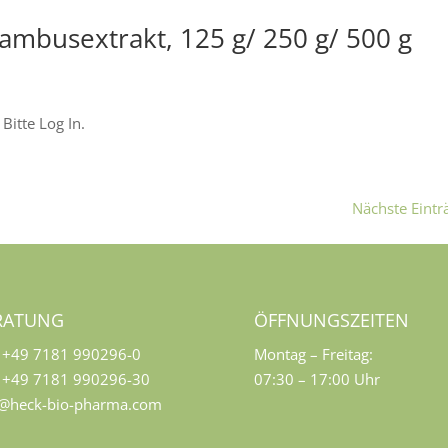
ambusextrakt, 125 g/ 250 g/ 500 g
Bitte Log In.
Nächste Eintr
RATUNG
ÖFFNUNGSZEITEN
+49 7181 990296-0
Montag – Freitag:
+49 7181 990296-30
07:30 – 17:00 Uhr
o@heck-bio-pharma.com